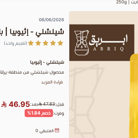
| 250g
06/06/2026
شيلشلي - إثيوبيا | بلاك 
(تقييم واحد)
شيلشلي - إثيوبيا
محصول شيلشلي من منطقة
يرق
قراءة المزيد
46.95
قبل:
47.83
بعد:
وفرت:
خصم 1.84%
المتبقي
0