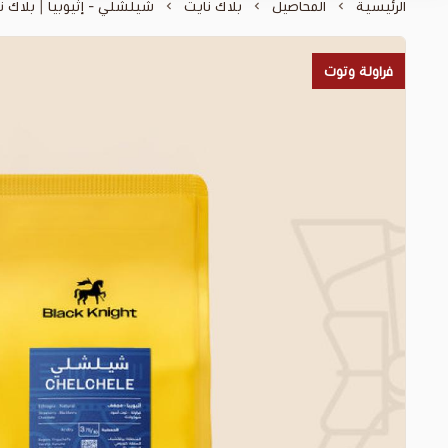
الرئيسية
المحاصيل
بلاك نايت
شيلشلي - إثيوبيا | بلاك نايت 
فراولة وتوت