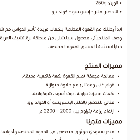
• الوزن: 250g
• التحضير: فلتر - إسبريسو - كولد برو
ابدأ رحلتك مع القهوة المختصة بنكهات فريدة تأسر الحواس مع
شيل
وصف المنتجيأتي محصول شيلشلي من منطقة يرقاتشيف العريقة في إث
خياراً استثنائياً لعشاق القهوة المختصة.
مميزات المنتج
معالجة مجففة تمنح القهوة نكهة فاكهية عميقة.
قوام غني وممتلئ مع حلاوة متوازنة.
نكهات مميزة: فراولة، توت أسود، شوكولاتة.
مثالي للتحضير بالفلتر، الإسبريسو أو الكولد برو.
ارتفاع زراعة يتراوح بين 2000 – 2200 م.
مميزات متجرنا
متجر سعودي موثوق متخصص في القهوة المختصة وأدواتها.