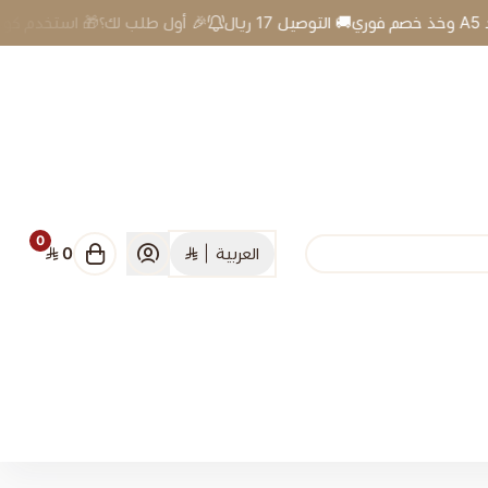
🎉 أول طلب لك؟🎁 استخدم كود A5 وخذ خصم فوري🚚 التوصيل 17 ريال
0
العربية
|
0