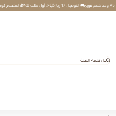
🎉 أول طلب لك؟🎁 استخدم كود A5 وخذ خصم فوري🚚 التوصيل 17 ريال