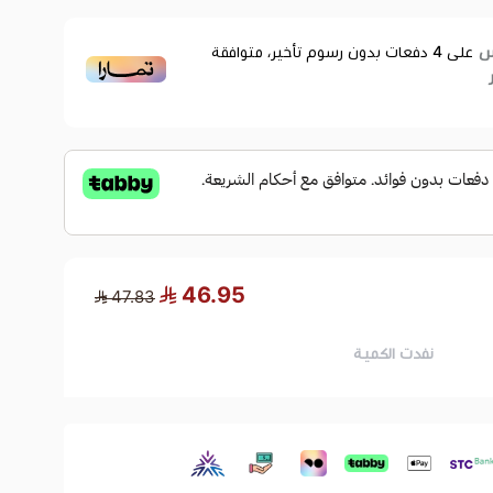
على
4
دفعات بدون رسوم تأخير، متوافقة
46.95
47.83
نفدت الكمية