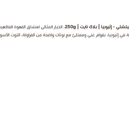
شلي - إثيوبيا | بلاك نايت | 250g
، الخيار المثالي لعشاق القهوة الفاكهية
يوبيا، بقوام غني وممتلئ مع نوتات واضحة من الفراولة، التوت الأسود وال