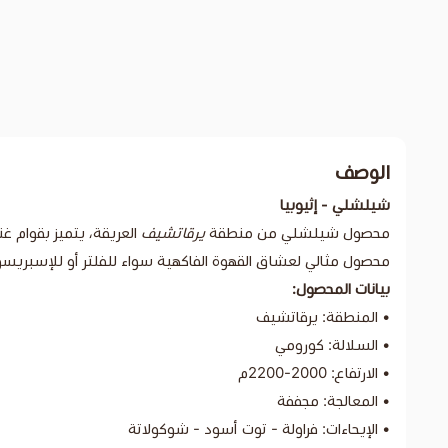
الوصف
شيلشلي - إثيوبيا
محصول شيلشلي من منطقة
يرقاتشيف
العريقة، يتميز بقوام غ
محصول مثالي لعشاق القهوة الفاكهية سواء للفلتر أو للإسبريسو، 
بيانات المحصول:
• المنطقة: يرقاتشيف
• السلالة: كورومي
• الارتفاع: 2000-2200م
• المعالجة: مجففة
• الإيحاءات: فراولة - توت أسود - شوكولاتة