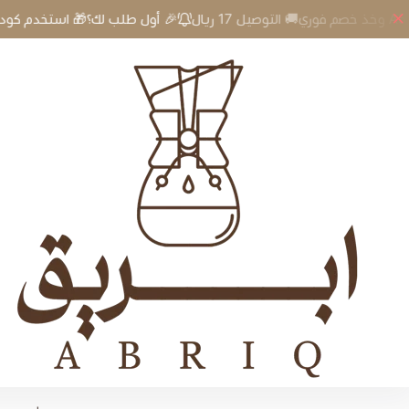
🎉 أول طلب لك؟🎁 استخدم كود A5 وخذ خصم فوري🚚 التوصيل 17 ريال
إبريق