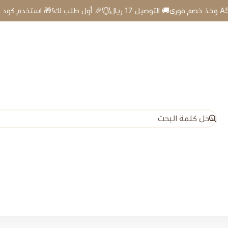
🎉 أول طلب لك؟🎁 استخدم كود A5 وخذ خصم فوري🚚 التوصيل 17 ريال