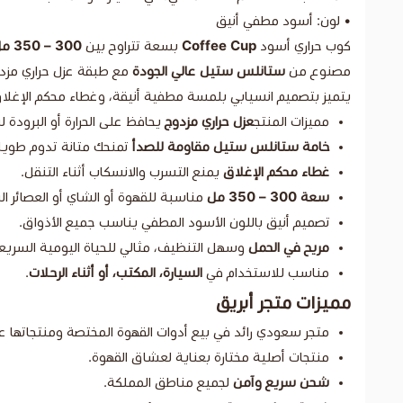
• لون: أسود مطفي أنيق
كوب حراري أسود
Coffee Cup
بسعة تتراوح بين
300 – 350 مل
مصنوع من
ستانلس ستيل عالي الجودة
مع طبقة عزل حراري مزدوج
يتميز بتصميم انسيابي بلمسة مطفية أنيقة، وغطاء محكم الإغلاق يمن
مميزات المنتج
عزل حراري مزدوج
يحافظ على الحرارة أو البرودة 
خامة ستانلس ستيل مقاومة للصدأ
تمنحك متانة تدوم طويلاً
غطاء محكم الإغلاق
يمنع التسرب والانسكاب أثناء التنقل.
سعة 300 – 350 مل
مناسبة للقهوة أو الشاي أو العصائر الب
تصميم أنيق باللون الأسود المطفي يناسب جميع الأذواق.
مريح في الحمل
وسهل التنظيف، مثالي للحياة اليومية السريع
مناسب للاستخدام في
السيارة، المكتب، أو أثناء الرحلات
.
مميزات متجر أبريق
متجر سعودي رائد في بيع أدوات القهوة المختصة ومنتجاتها عا
منتجات أصلية مختارة بعناية لعشاق القهوة.
شحن سريع وآمن
لجميع مناطق المملكة.