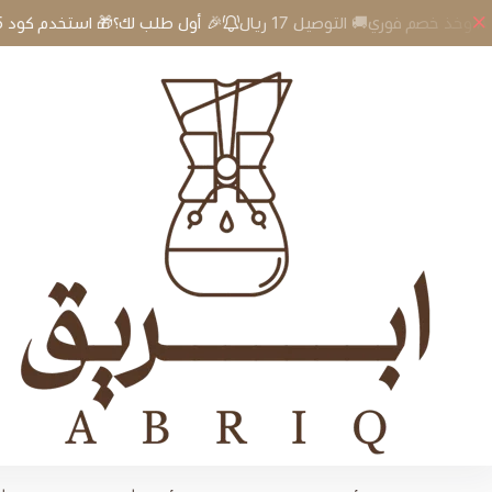
🎉 أول طلب لك؟🎁 استخدم كود A5 وخذ خصم فوري🚚 التوصيل 17 ريال
إبريق