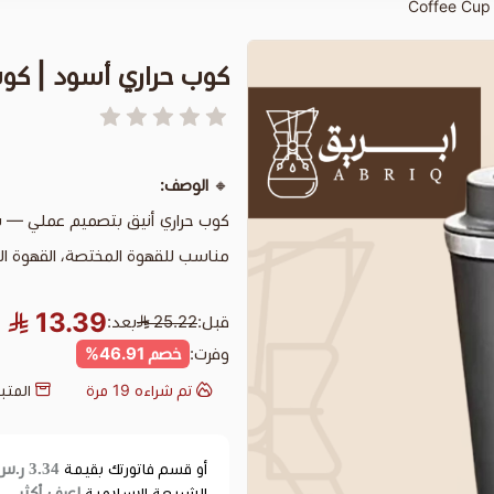
كوب حراري أسود | كوب قهوة
🔸
الوصف:
كوب حراري أنيق بتصميم عملي — ي
مناسب للقهوة المختصة، القهوة الع
13.39
قبل:
25.22
بعد:
وفرت:
خصم 46.91%
تم شراءه
19
مرة
المتب
3.34 ر.س
أو قسم فاتورتك بقيمة
اعرف أكثر
الشريعة الإسلامية