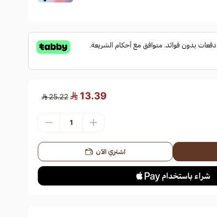
13.39
25.22
اشتري الآن