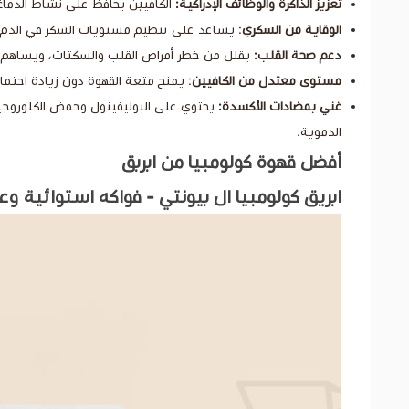
تعزيز الذاكرة والوظائف الإدراكية:
الكافيين يحافظ على نشاط الدماغ 
الوقاية من السكري
: يساعد على تنظيم مستويات السكر في الدم وي
دعم صحة القلب:
يقلل من خطر أمراض القلب والسكتات، ويساهم في
مستوى معتدل من الكافيين
: يمنح متعة القهوة دون زيادة احتمال
غني بمضادات الأكسدة:
يحتوي على البوليفينول وحمض الكلوروجين
الدموية.
أفضل قهوة كولومبيا من ابربق
ابريق كولومبيا ال بيونتي - فواكه استوائية و