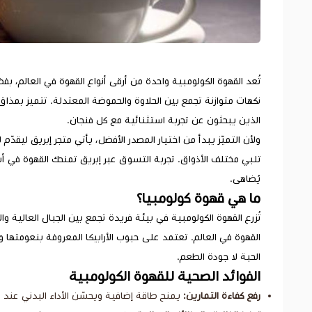
تُعد القهوة الكولومبية واحدة من أرقى أنواع القهوة في العالم، بفض
نكهات متوازنة تجمع بين الحلاوة والحموضة المعتدلة. تتميز بمذاق
الذين يبحثون عن تجربة استثنائية مع كل فنجان.
ولأن التميّز يبدأ من اختيار المصدر الأفضل، يأتي متجر إبريق ليقد
تلبي مختلف الأذواق. تجربة التسوق عبر إبريق تمنحك القهوة في 
يُضاهى.
ما هي قهوة كولومبيا؟
تُزرع القهوة الكولومبية في بيئة فريدة تجمع بين الجبال العالية وا
الحبة لا جودة الطعم.
الفوائد الصحية للقهوة الكولومبية
رفع كفاءة التمارين:
يمنح طاقة إضافية ويحسّن الأداء البدني عند ت