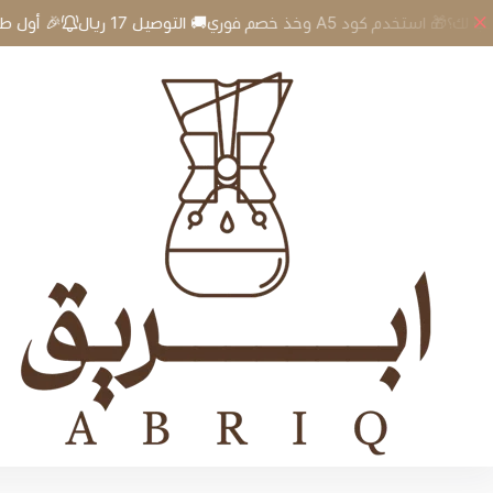
🎉 أول طلب لك؟🎁 استخدم كود A5 وخذ خصم فوري🚚 التوصيل 17 ريال
إبريق