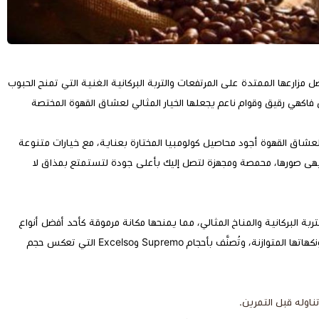
ل مزارعها الممتدة على المرتفعات والتربة البركانية الغنية التي تمنح الحبوب
 فاكهي رقيق وقوام ناعم يجعلها الخيار المثالي لعشاق القهوة المختصة
ّم لعشاق القهوة أجود محاصيل كولومبيا المختارة بعناية، مع خيارات متنوعة
أبهى صورها، محمصة ومجهزة لتصل إليك بأعلى جودة لتستمتع بمذاق لا
لتربة البركانية والمناخ المثالي، مما يمنحها مكانة مرموقة كأحد أفضل أنواع
القهوة في العالم. تعتمد على حبوب الأرابيكا المعروفة بنعومتها ونكهاتها المتوازنة، وتُصنَّف بأحجام Supremo وExcelso التي تعكس حجم
ناوله قبل التمرين.