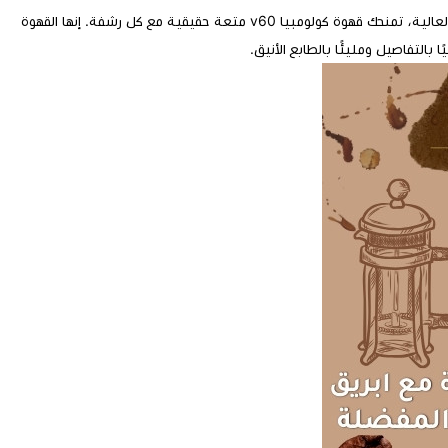
بفضل المعالجة الطبيعية التي تحافظ على أصالة المذاق وجودته العالية، تمنحك قهوة كولومبيا v60 متعة حقيقية مع كل رشفة. إنها القهوة
 بالتفاصيل ومليئًا بالطابع الأنيق.