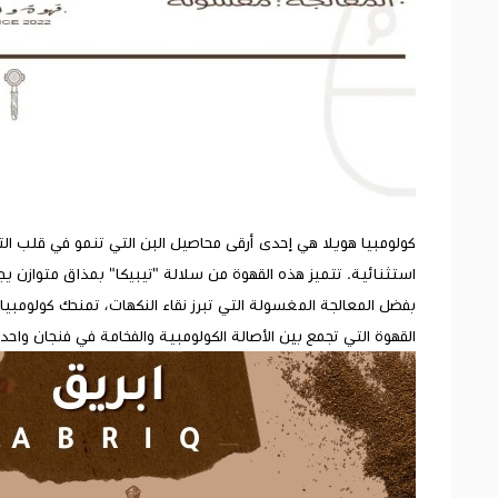
كولومبيا هويلا هي إحدى أرقى محاصيل البن التي تنمو في قلب التل
استثنائية. تتميز هذه القهوة من سلالة "تيبيكا" بمذاق متوازن يج
القهوة التي تجمع بين الأصالة الكولومبية والفخامة في فنجان واح