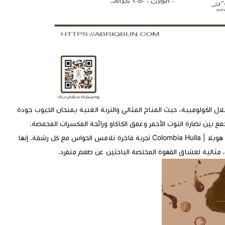
ال الكولومبية، حيث المناخ المثالي والتربة الغنية يمنحان الحبوب جودة
مع بين نضارة التوت الأحمر وعمق الكاكاو ورائحة المكسرات المحمصة.
بفضل المعالجة المغسولة التي تبرز نقاء النكهات، تمنحك كولومبيا هويلا | Colombia Huila تجربة فاخرة تلامس الحواس مع كل رشفة. إنها
د، مثالية لعشاق القهوة المختصة الباحثين عن طعم متفرد.