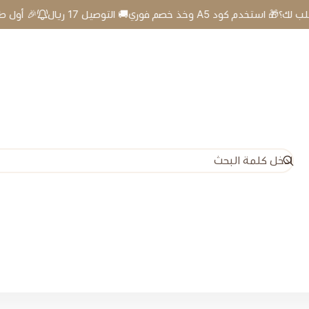
🎉 أول طلب لك؟🎁 استخدم كود A5 وخذ خصم فوري🚚 التوصيل 17 ريال