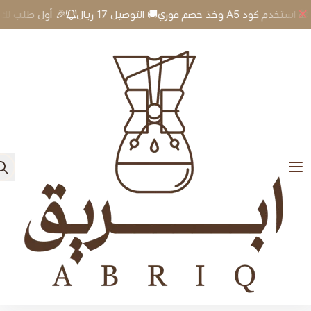
🎉 أول طلب لك؟🎁 استخدم كود A5 وخذ خصم فوري🚚 التوصيل 17 ريال
0