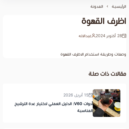
ة
هوة
عبدالاله
دام الاظرف القهوة
لة
15 أبريل 2026
أدوات V60: الدليل العملي لاختيار عدة الترشيح
المناسبة