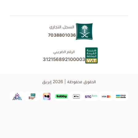
السجل التجاري
7038801036
الرقم الضريبي
312156892100003
الحقوق محفوظة | 2026
إبريق