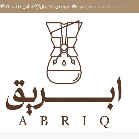
 أول طلب لك؟🎁 استخدم كود A5 وخذ خصم فوري🚚 التوصيل 17 ريال

إبريق