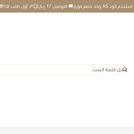
 أول طلب لك؟🎁 استخدم كود A5 وخذ خصم فوري🚚 التوصيل 17 ريال
