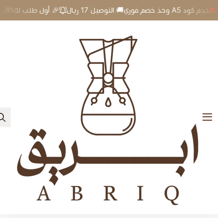
🎉 أول طلب لك؟🎁 استخدم كود A5 وخذ خصم فوري🚚 التوصيل 17 ريال
0