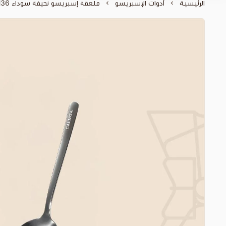
الرئيسية
أدوات الإسبريسو
ملعقة إسبريسو نحيفة سوداء M36 – ستانلس ستيل