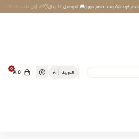
🎉 أول طلب لك؟🎁 استخدم كود A5 وخذ خصم فوري🚚 التوصيل 17 ريال
0
العربية
|
0