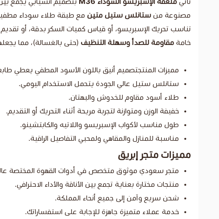
تأتي
ملعقة الإسبريسو السوداء M36
بتصميم انسيابي يجمع بين ا
مصنوعة من
ستانلس ستيل متين
مع طبقة طلاء سوداء مطفية ت
تناسب تحريك الإسبريسو، أو قياس كميات السكر بدقة، أو تقديم
خامة
مقاومة للصدأ وسهلة التنظيف
(حتى بالغسالة)، مما يجعله
مميزات المنتجتصميم أنيق باللون الأسود المطفي يعطي طابع
ستانلس ستيل عالي الجودة يتحمل الاستخدام اليومي.
طلاء أسود مقاوم للخدوش والبهتان.
خفيفة الوزن ومتوازنة لتجربة مريحة أثناء التحريك أو التقديم.
طول مناسب لأكواب الإسبريسو واللاتيه والكابتشينو.
مناسبة للمنازل والمقاهي ولمحبي التفاصيل الراقية.
مميزات متجر إبريق
متجر سعودي موثوق متخصص في أدوات القهوة المختصة عالية
منتجات مختارة بعناية تجمع بين الأناقة والأداء الاحترافي.
شحن سريع وآمن إلى جميع أنحاء المملكة.
خدمة عملاء متميزة جاهزة للإجابة على استفساراتك.