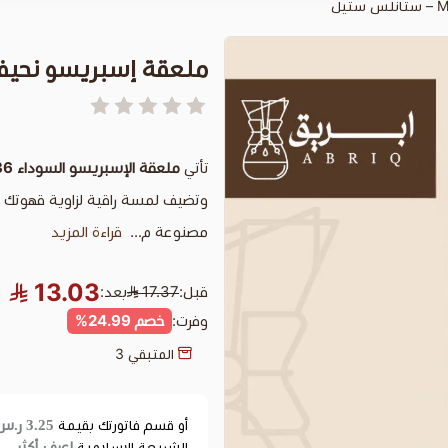
ملعقة إسبريسو نحيفة سوداء M36 
تأتي
ملعقة الإسبريسو السوداء M36
وتضيف لمسة راقية لزاوية قهوتك ا
مصنوعة م...
قراءة المزيد
13.03
قبل:
17.37
بعد:
وفرت:
خصم 24.99%
المتبقي
3
3.25 ر.س
أو قسم فاتورتك بقيمة
اعرف أكثر
الشريعة الإسلامية