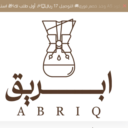
🎉 أول طلب لك؟🎁 استخدم كود A5 وخذ خصم فوري🚚 التوصيل 17 ريال
إبريق