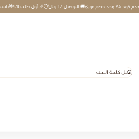
🎉 أول طلب لك؟🎁 استخدم كود A5 وخذ خصم فوري🚚 التوصيل 17 ريال