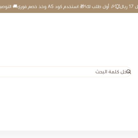
 أول طلب لك؟🎁 استخدم كود A5 وخذ خصم فوري🚚 التوصيل 17 ريال