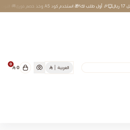
 أول طلب لك؟🎁 استخدم كود A5 وخذ خصم فوري🚚 التوصيل 17 ريال
0
العربية
|
0