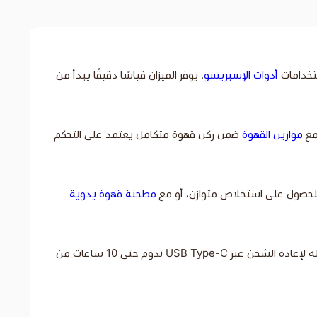
تخدامات
أدوات الإسبريسو
. يوفر الميزان قياسًا دقيقًا يبدأ من
موازين القهوة
ضمن ركن قهوة متكامل يعتمد على التحكم
حصول على استخلاص متوازن، أو مع
مطحنة قهوة يدوية
يتميز الميزان بتصميم عصري عملي مع شاشة LED مخفية وواضحة، وأزرار لمس حساسة، وسطح مقاوم للحرارة، إضافة إلى بطارية ليثيوم قابلة لإعادة الشحن عبر USB Type-C تدوم حتى 10 ساعات من