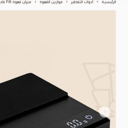
الرئيسية
أدوات التقطير
موازين القهوة
ميزان قهوة Filt قابل للشحن – دقة 0.1 جم