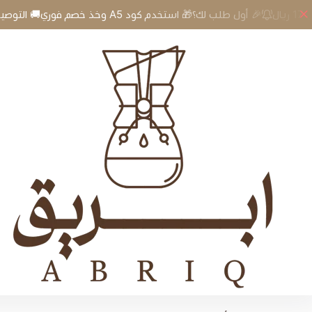
 أول طلب لك؟🎁 استخدم كود A5 وخذ خصم فوري🚚 التوصيل 17 ريال
🎉
إبريق