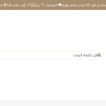
🎉 أول طلب لك؟🎁 استخدم كود A5 وخذ خصم فوري🚚 التوصيل 17 ريال