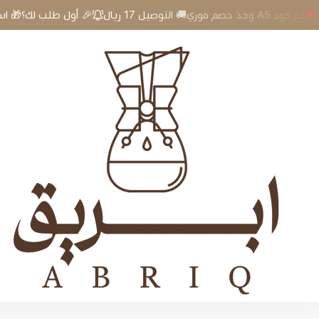
🎉 أول طلب لك؟🎁 استخدم كود A5 وخذ خصم فوري🚚 التوصيل 17 ريال
إبريق