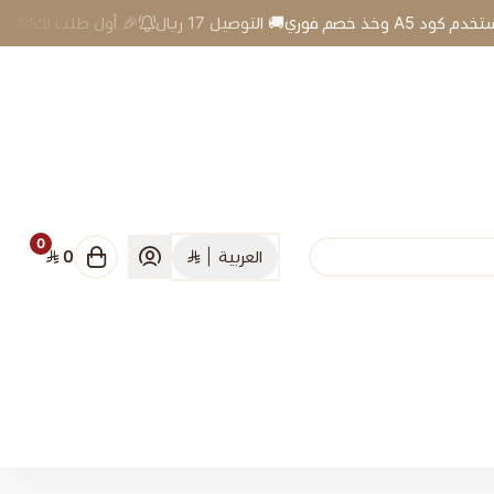
🎉 أول طلب لك؟🎁 استخدم كود A5 وخذ خصم فوري🚚 التوصيل 17 ريال
0
العربية
|
0