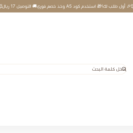
ذ خصم فوري🚚 التوصيل 17 ريال
🎉 أول طلب لك؟🎁 استخدم كود A5 و