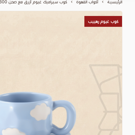
الرئيسية
أكواب القهوة
كوب سيراميك غيوم أزرق مع صحن 300 مل
كوب غيوم رهييب