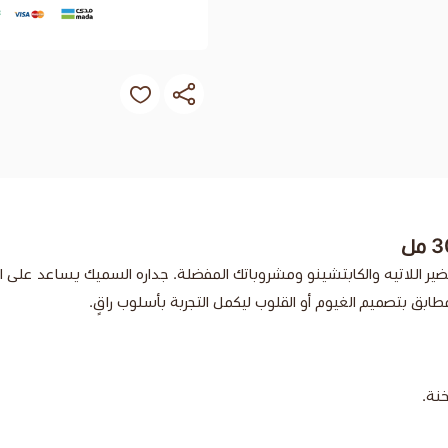
لان عالي الجودة بسعة 300 مل، مثالي لتحضير اللاتيه والكابتشينو ومشروباتك المفضلة. جداره ا
بق بتصميم الغيوم أو القلوب ليكمل التجربة بأسلوب راقٍ.