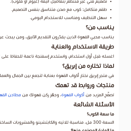
تصميم فني غير منتظم بتفاصيل أنيقة (غيوم أو قلوب).
طقم متكامل: كوب مع صحن متناسق بنفس التصميم.
سهل التنظيف ومناسب للاستخدام اليومي.
يناسب من؟
يناسب محبي القهوة الذين يقدّرون التقديم الأنيق، ومن يبحث ع
طريقة الاستخدام والعناية
اغسله قبل أول استخدام، واستخدم إسفنجة ناعمة للحفاظ على لمعان
لماذا تختاره من إبريق؟
في متجر إبريق نختار أكواب القهوة بعناية لتجمع بين الجمال والع
منتجات وروابط قد تهمك
تصفّح المزيد من
أكواب القهوة
، وجهّز ركن قهوتك من
مطاحن القه
الأسئلة الشائعة
ما سعة الكوب؟
السعة 300 مل، مناسبة للاتيه والكابتشينو والمشروبات الساخنة.
ما المادة المصنوع منها؟