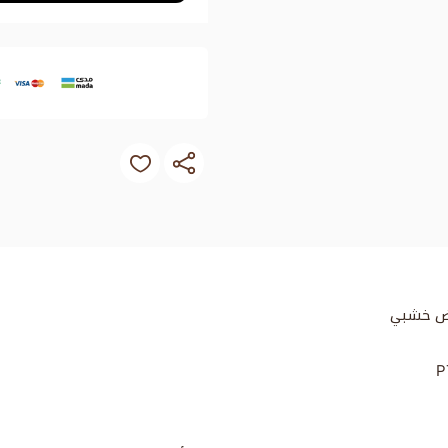
بض خشبي