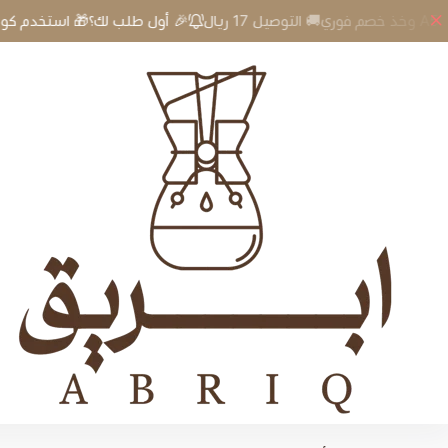
🎉 أول طلب لك؟🎁 استخدم كود A5 وخذ خصم فوري🚚 التوصيل 17 ريال
إبريق