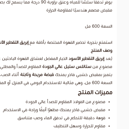
يوفر تدفقًا سلسًا للمياه وعنق بزاوية 90 درجة مما يسمح لك بصب الشاي بدقة وصنع القهوة بالتنقيط وفق أفضل تدفق
مقبض مصمم هندسيًا لمقاومة الحرارة
السعة 600 مل
استمتع بتجربة تحضير القهوة المختصة بأناقة مع
إبريق التقطير ا
وصف المنتج
يُعد
إبريق التقطير الأسود
الخيار المفضل لعشاق القهوة الباحثين ع
مصنوع من
ستانلس ستيل عالي الجودة
المقاوم للصدأ والمطلي
يتميز بمقبض خشبي فاخر يمنحك
قبضة مريحة وثابتة
أثناء الصب،
السعة 600 مل، وهي مثالية للاستخدام اليومي في المنزل أو المقهى أو أثناء السفر.
مميزات المنتج
مصنوع من الفولاذ المقاوم للصدأ عالي الجودة
مقبض خشبي فاخر يمنحك مظهرًا أنيقًا وراحة في الاستخدام
فوهة دقيقة للتحكم في تدفق الماء وصب متناسق
مقاوم للحرارة وسهل التنظيف