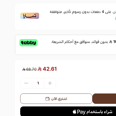
على
4
دفعات بدون رسوم تأخير، متوافقة
42.61
68.70
اشتري الآن