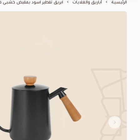
الرئيسية
أباريق والغلايات
ابريق تقطير اسود بمقبض خشبي فاخر - 0