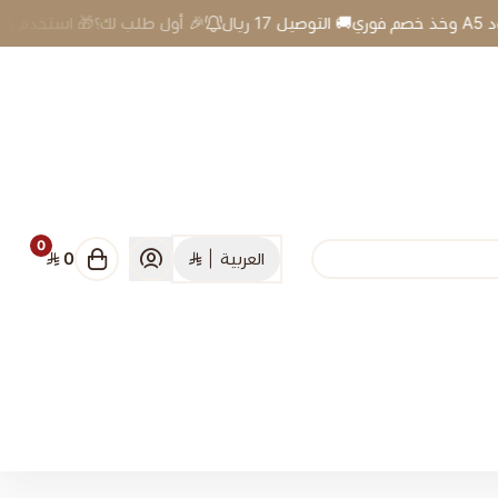
🎉 أول طلب لك؟🎁 استخدم كود A5 وخذ خصم فوري🚚 التوصيل 17 ريال
0
العربية
|
0