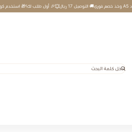
🎉 أول طلب لك؟🎁 استخدم كود A5 وخذ خصم فوري🚚 التوصيل 17 ريال