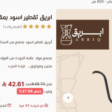
60 مل
ابريق تقطير اسود بمقبض
(تقييم واحد)
أبريق تقطير اسود مصنع من الست
مصنع مواد عالية الجودة من الفولاذ ا
متين وموثوق...
قراءة المزيد
42.61
قبل:
68.70
بعد:
وفرت:
خصم 37.98%
تم شراءه
43
مرة
المت