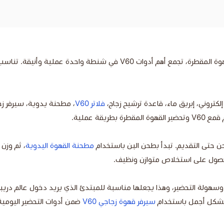
شنطة قهوة V60 فاخرة 12 قطعة هي عدة متكاملة لعشاق القهوة المقطرة، تجمع
كتروني، إبريق ماء، قاعدة ترشيح زجاج،
فلاتر V60
، مطحنة يدوية، سيرفر ز
قة عملية.
مطحنة القهوة اليدوية
، ثم وزن
لحصول على استخلاص متوازن ونظيف.
م بشكل أجمل باستخدام
سيرفر قهوة زجاجي V60
ضمن أدوات التحضير اليومية