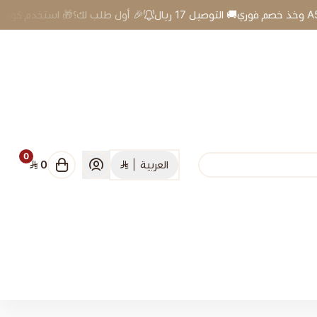
🎉 أول طلب لك؟🎁 استخدم كود A5 وخذ خصم فوري🚚 التوصيل 17 ريال
0
العربية
|
0