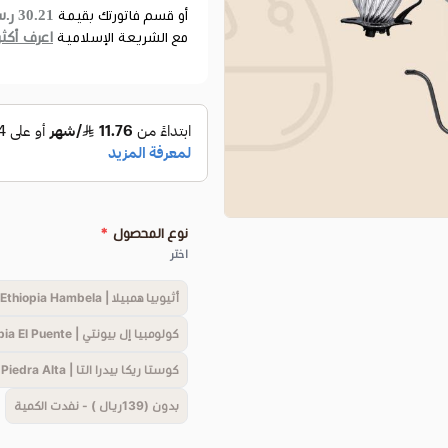
30.21 ر.س
أو قسم فاتورتك بقيمة
اعرف أكثر
مع الشريعة الإسلامية
نوع المحصول
*
اختر
أثيوبيا همبيلا | Ethiopia Hambela (162ريال ) - نفدت الكمية
كولومبيا إل بيونتي | Colombia El Puente (164ريال ) - نفدت الكمية
كوستا ريكا بيدرا التا | Costa Rice Piedra Alta ( 169ريال ) - نفدت الكمية
بدون (139ريال ) - نفدت الكمية