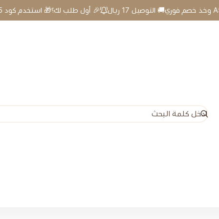
🎉 أول طلب لك؟🎁 استخدم كود A5 وخذ خصم فوري🚚 التوصيل 17 ريال