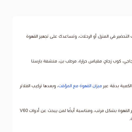
 أهم أدوات V60 في شنطة واحدة عملية وأنيقة. تناسب التحضير في المنزل أو الرحلات، وتساعدك على تجهيز القهوة
جاجي، كوب زجاج، مقياس حرارة، مرطب بن، منشفة بارستا
 الكمية بدقة عبر
ميزان القهوة مع المؤقت
، وبعدها تركيب الفلاتر
وجود الأدوات الأساسية في طقم واحد يساعد على ثبات الوصفة وسهولة التحضير، وهذا يجعلها مناسبة للمبتدئ الذي يريد دخول عالم دريبر القهوة بشكل مرتب، ومناسبة أيضًا لمن يبحث عن أدوات V60
.