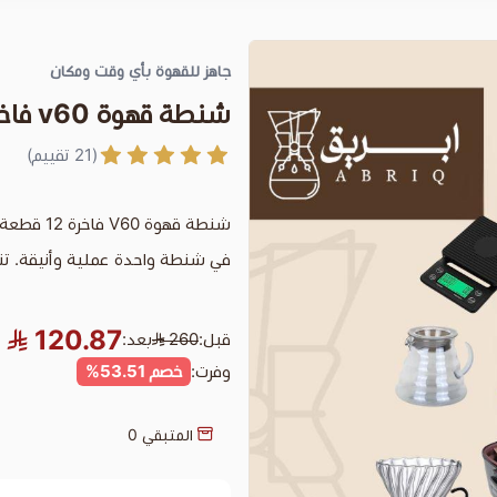
جاهز للقهوة بأي وقت ومكان
شنطة قهوة v60 فاخرة 12 قطع
(21 تقييم)
في شنطة واحدة عملية وأنيقة. تنا
120.87
قبل:
260
بعد:
وفرت:
خصم 53.51%
المتبقي
0