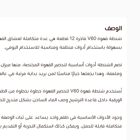
الوصف
بسهولة باستخدام أدوات منظمة ومناسبة للاستخدام اليومي.
تضم الشنطة أدوات أساسية لتحضير القهوة المختصة، منها ميزان إل
وملعقة. وهذا يجعلها خيارًا مناسبًا لمن يريد بداية مرتبة في عالم قمع V60 وتحضير القهوة المقطرة بطري
تُستخدم شنطة قهوة V60 لتحضير القهوة خطوة بخطوة من الطحن حتى التقديم. تبدأ بطحن البن باستخدام
الورقية داخل قاعدة الترشيح وصب الماء الساخن بشكل متدرج ل
متكاملة قابلة للحمل. ويمكن كذلك استكمال التجربة أو التقدي