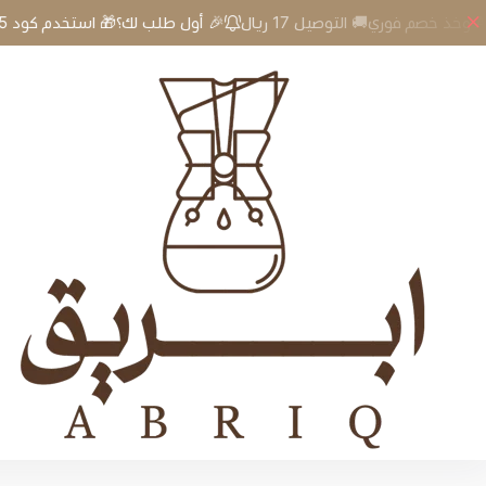
🎉 أول طلب لك؟🎁 استخدم كود A5 وخذ خصم فوري🚚 التوصيل 17 ريال
إبريق