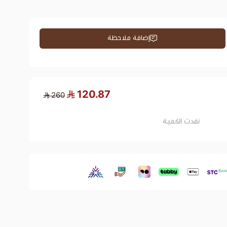
إضافة ملاحظة
120.87
260
نفدت الكمية