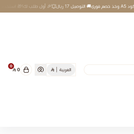
🎉 أول طلب لك؟🎁 استخدم كود A5 وخذ خصم فوري🚚 التوصيل 17 ريال
0
العربية
|
0