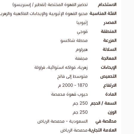
الاستخدام
تحضير القهوة المختصة (تقطير / إسبريسو)
الفئة المناسبة
محبو القهوة الإثيوبية والإيحاءات الفاكهية والزهري
المصدر
إثيوبيا
المنطقة
قوجي
المزرعة
محطة شاكسو
السلالة
هيرلوم
المعالجة
مجففة
الإيحاءات
زهرية، فواكه استوائية، فراولة
التحميص
متوسط إلى فاتح
الارتفاع
1870 - 2000 م
المادة
حبوب قهوة محمصة
السعة / الحجم
250 جم
الوزن
250 جم
محمّصة في
السعودية - محمصة الرياض
العلامة التجارية
محمصة الرياض