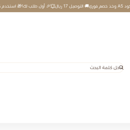
🎉 أول طلب لك؟🎁 استخدم كود A5 وخذ خصم فوري🚚 التوصيل 17 ريال