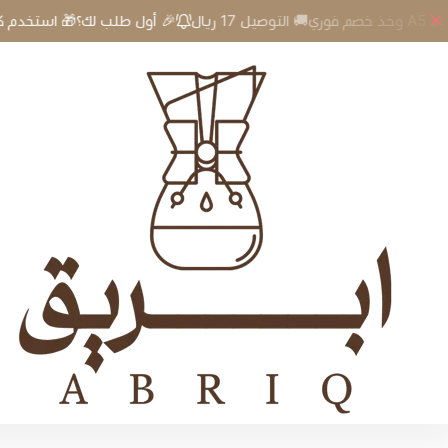
🎉 أول طلب لك؟🎁 استخدم كود A5 وخذ خصم فوري🚚 التوصيل 17 ريال
إبريق