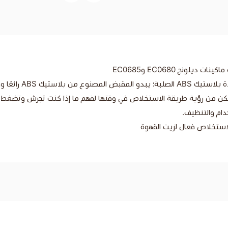
عًا وهو مريح عند حمله.
ام والتنظيف.
استخلاص فعال لزيت القهوة