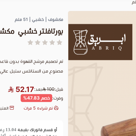
مكشوف | خشبي | 51 ملم
بورتافلتر خشبي مكشوف 1
تم تصميم مرشح القهوة بدون قاعدة ذو حجم 51 ملم ليناسب ماكينات دي
مصنوع من الستانلس ستيل عالي الج
52.17
قبل:
100
بعد:
وفرت:
خصم 47.83%
تم شراءه
5
مرات
المتب
13.04 ر.س
أو قسم فاتورتك بقيمة