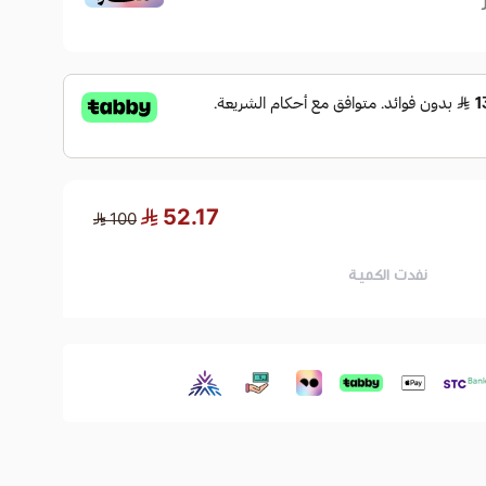
52.17
100
نفدت الكمية