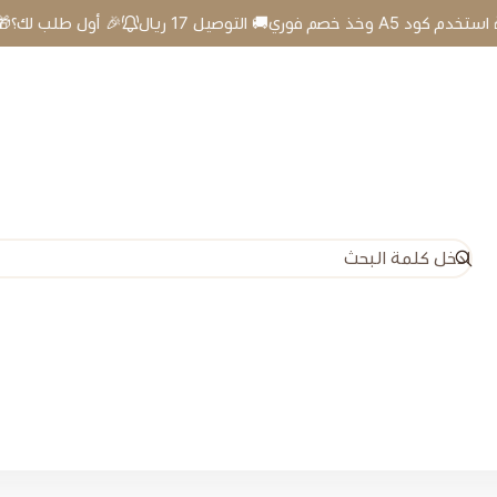
ريال
🎉 أول طلب لك؟🎁 استخدم كود A5 وخذ خصم فوري🚚 التوصيل 17