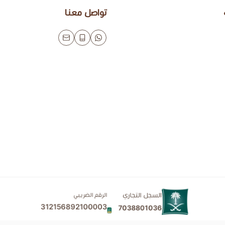
تواصل معنا
السجل التجاري
الرقم الضريبي
312156892100003
7038801036