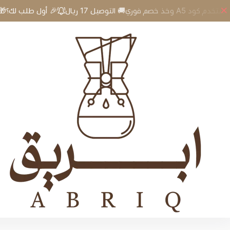
ريال
🎉 أول طلب لك؟🎁 استخدم كود A5 وخذ خصم فوري🚚 التوصيل 17 
إبريق