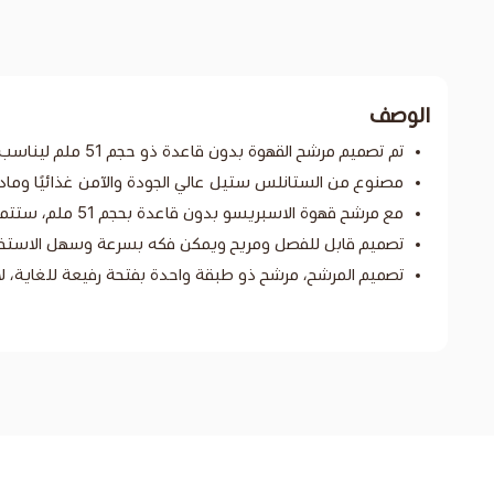
الوصف
تم تصميم مرشح القهوة بدون قاعدة ذو حجم 51 ملم ليناسب ماكينات ديلونج EC0680 وEC0685
مصنوع من الستانلس ستيل عالي الجودة والآمن غذائيًا ومادة بلاستيك ABS الصلبة؛ يبدو المقبض المصنوع من بلاستيك ABS رائ
مع مرشح قهوة الاسبريسو بدون قاعدة بحجم 51 ملم، ستتمكن من رؤية طريقة الاستخلاص في وقتها لفهم ما إذا كنت تجرش وتضغط بشكل صحيح.
تصميم قابل للفصل ومريح ويمكن فكه بسرعة وسهل الاستخد
تصميم المرشح، مرشح ذو طبقة واحدة بفتحة رفيعة للغاية، ل