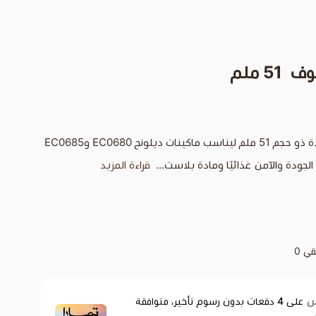
5 ملم
لونج EC0680 وEC0685
ودة والآمن غذائيًا ومادة بلاست...
قراءة المزيد
قي
0
على
4
دفعات بدون رسوم تأخير، متوافقة