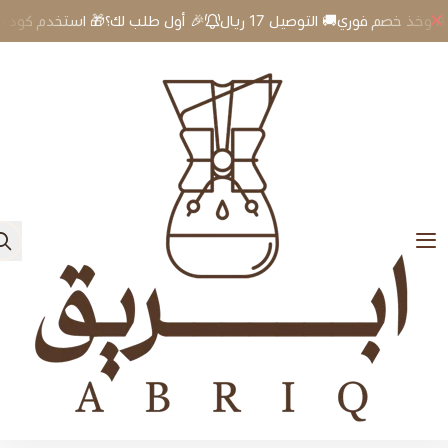
🎉 أول طلب لك؟🎁 استخدم كود A5 وخذ خصم فوري🚚 التوصيل 17 ريال
0