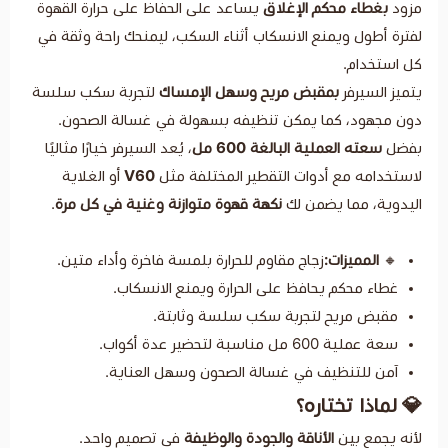
م الإغلاق
يساعد على الحفاظ على حرارة القهوة
ع الانسكاب أثناء السكب، ليمنحك راحة وثقة في
قبض مريح وسهل الإمساك
لتجربة سكب سلسة
 يمكن تنظيفه بسهولة في غسالة الصحون.
 البالغة 600 مل
، يُعد السيرفر خيارًا مثاليًا
وات التقطير المختلفة مثل
V60
أو الغلاية
ضمن لك
نكهة قهوة متوازنة وغنية في كل مرة
.
زجاج مقاوم للحرارة بلمسة فاخرة وأداء متين.
حافظ على الحرارة ويمنع الانسكاب.
لتجربة سكب سلسة وثابتة.
اب.
 في غسالة الصحون وسهل العناية.
ره؟
أناقة والجودة والوظيفة
في تصميم واحد.