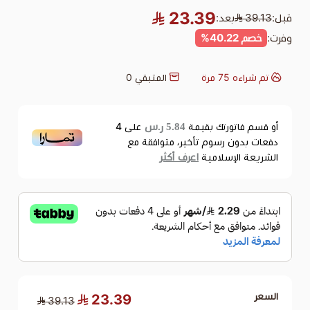
23.39
د:
7
مرة
المتبقي
0
5.84 ر.س
تك بقيمة
على
4
سوم تأخير، متوافقة مع
اعرف أكثر
لامية
23.39
39.13