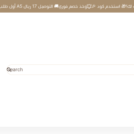
🎉 أول طلب لك؟🎁 استخدم كود A5 وخذ خصم فوري🚚 التوصيل 17 ريال