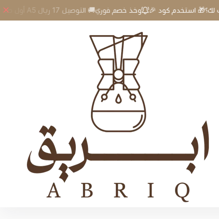
🎉 أول طلب لك؟🎁 استخدم كود A5 وخذ خصم فوري🚚 التوصيل 17 ريال
kettle