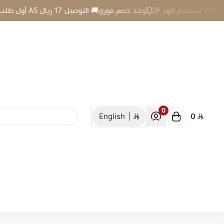
🎉 أول طلب لك؟🎁 استخدم كود A5 وخذ خصم فوري🚚 التوصيل 17 ريال
0
English
|
0