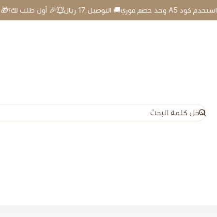
🎉 أول طلب لك؟🎁 استخدم كود A5 وخذ خصم فوري🚚 التوصيل 17 ريال