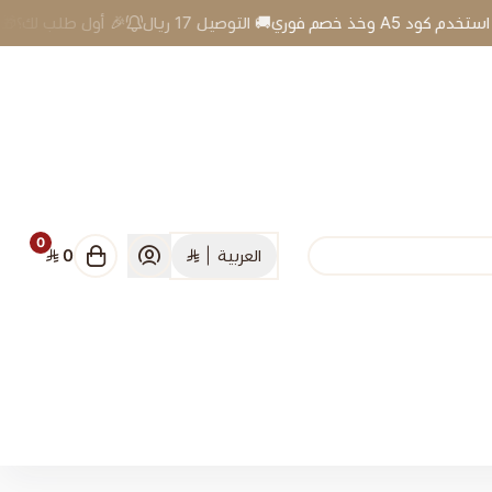
🎉 أول طلب لك؟🎁 استخدم كود A5 وخذ خصم فوري🚚 التوصيل 17 ريال
0
العربية
|
0