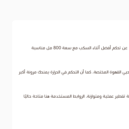
غلاية FILT كهربائية 800 مل بمسكة خشبية هي غلاية تقطير كهربائية مصممة لتحضير القهوة المقطرة بدقة وسلاسة، وتناسب من يبحث عن تحكم أفضل أثناء السكب مع سعة 800 مل مناسبة
القهوة المختصة. كما أن التحكم في الحرارة يمنحك مرونة أكبر
تقطير عملية ومتوازنة. الروابط المستخدمة هنا متاحة حاليًا