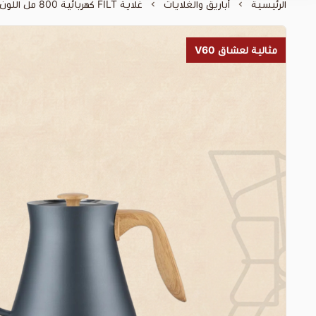
الرئيسية
أباريق والغلايات
غلاية FILT كهربائية 800 مل اللون الازرق بمسكة خشبية
مثالية لعشاق V60