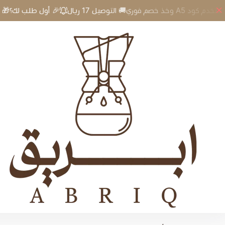
🎉 أول طلب لك؟🎁 استخدم كود A5 وخذ خصم فوري🚚 التوصيل 17 ريال
إبريق