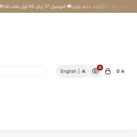
🎉 أول طلب لك؟🎁 استخدم كود A5 وخذ خصم فوري🚚 التوصيل 17 ريال
0
English
|
0