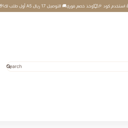
🎉 أول طلب لك؟🎁 استخدم كود A5 وخذ خصم فوري🚚 التوصيل 17 ريال