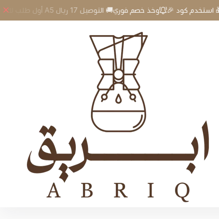
🎉 أول طلب لك؟🎁 استخدم كود A5 وخذ خصم فوري🚚 التوصيل 17 ريال
kettle