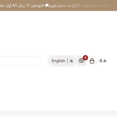
🎉 أول طلب لك؟🎁 استخدم كود A5 وخذ خصم فوري🚚 التوصيل 17 ريال
0
English
|
0