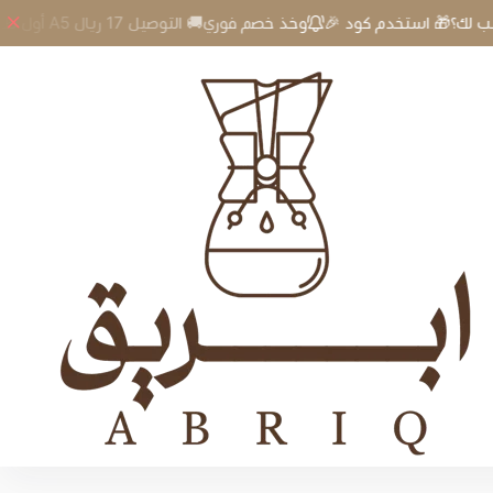
🎉 أول طلب لك؟🎁 استخدم كود A5 وخذ خصم فوري🚚 التوصيل 17 ريال
kettle