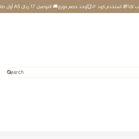
🎉 أول طلب لك؟🎁 استخدم كود A5 وخذ خصم فوري🚚 التوصيل 17 ريال