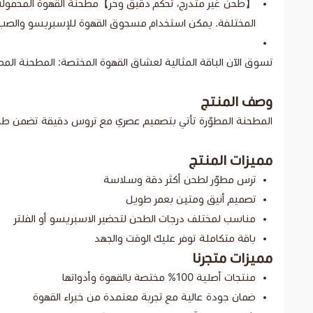
【طحن غير متدرج، تحكم دقيق وحر】مطحنة القهوة المحمولة ه
المختلفة. يمكن استخدام مسحوق القهوة للإسبريسو والصب وا
تسوق الآن الباقة المثالية لعشاق القهوة المختصة: المطحنة المط
وصف المنتج
المطحنة المطوّرة تأتي بتصميم عصري مع تروس دقيقة تضمن طحنًا 
مميزات المنتج
ترس مطوّر لطحن أكثر دقة وسلاسة
تصميم أنيق ومتين بعمر طويل
مناسب لمختلف درجات الطحن لتحضير الاسبريسو أو الفلتر
باقة متكاملة توفر عليك الوقت والجهد
مميزات متجرنا
منتجات أصلية 100% مختصة بالقهوة وأدواتها
ضمان جودة عالية مع تجربة معتمدة من خبراء القهوة