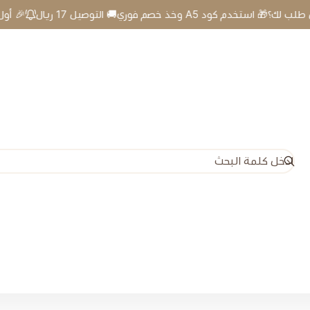
فوري🚚 التوصيل 17 ريال
🎉 أول طلب لك؟🎁 استخدم كود A5 وخذ خصم 