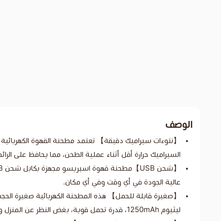
الوصف
【نتوءات سيراميك دقيقة】 تعتمد مطحنة القهوة الكهربائية نت
السيراميك حرارة أقل أثناء عملية الطحن، مما يحافظ على الرائ
عالية الجودة في أي وقت وفي أي مكان.
【صغيرة قابلة للحمل】 هذه المطحنة الكهربائية صغيرة الحج
ليثيوم 1250mAh، قدرة تحمل قوية، بغض النظر عن المنزل والعمل والسفر والمشي لمسافات طويلة والتخييم، يمكنك الاستمتاع بالقهوة المطحونة الطازجة في أي وقت وفي أي مكان.