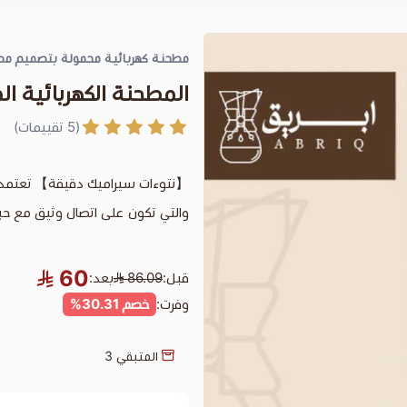
مطحنة كهربائية محمولة بتصميم مطو
المطحنة الكهربائية ال
(5 تقييمات)
【نتوءات سيراميك دقيقة】 تعتمد م
والتي تكون على اتصال وثيق مع حبو
60
قبل:
86.09
بعد:
وفرت:
خصم 30.31%
المتبقي
3