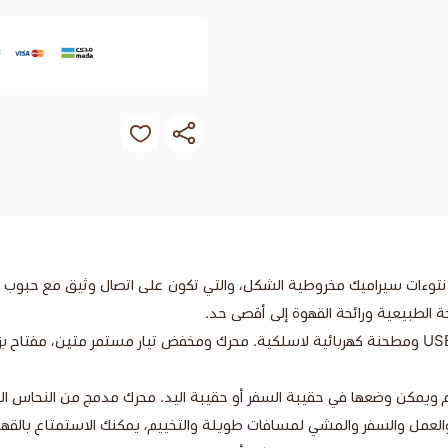
وءات سيراميك مخروطية الشكل، والتي تكون على اتصال وثيق مع حبوب القهو
حة الطبيعية ورائحة القهوة إلى أقصى حد.
【شحن USB】مطحنة قهوة اسبريسو مجهزة بكابل شحن USB ومطحنة كهربائية لاسلكية. محرك ومخفض تيا
م ويمكن وضعها في حقيبة السفر أو حقيبة اليد. محرك مدمج من النحاس 