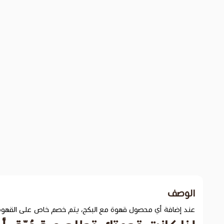
الوصف
عند إضافة أي محصول قهوة مع البكج، يتم خصم خاص على القهوة (يظهر عن