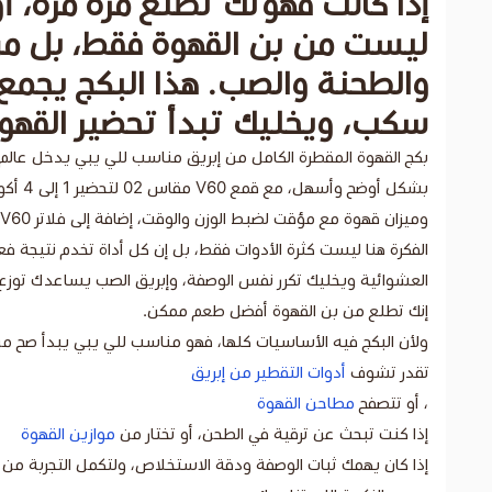
إذا كانت قهوتك تطلع مرة مُرّة، 
والطحنة والصب. هذا البكج يجمع
سكب، ويخليك تبدأ تحضير القهو
وميزان قهوة مع مؤقت لضبط الوزن والوقت، إضافة إلى فلاتر V60 البيضاء.
الفكرة هنا ليست كثرة الأدوات فقط، بل إن كل أداة تخدم نتيجة 
العشوائية ويخليك تكرر نفس الوصفة، وإبريق الصب يساعدك توزع ا
إنك تطلع من بن القهوة أفضل طعم ممكن.
تقدر تشوف
أدوات التقطير من إبريق
، أو تتصفح
مطاحن القهوة
إذا كنت تبحث عن ترقية في الطحن، أو تختار من
موازين القهوة
إذا كان يهمك ثبات الوصفة ودقة الاستخلاص، ولتكمل التجربة من أ