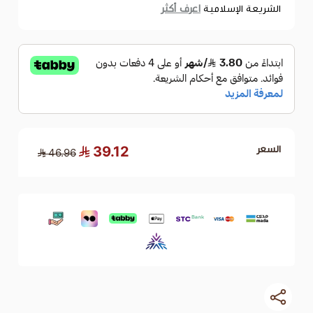
اعرف أكثر
لامية
39.12
46.96