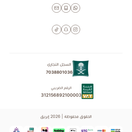
السجل التجاري
7038801036
الرقم الضريبي
312156892100003
الحقوق محفوظة | 2026
إبريق