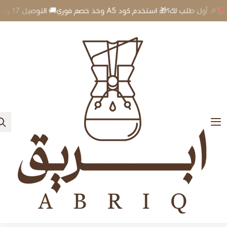
وري🚚 التوصيل 17 ريال
🎉 أول طلب لك؟🎁 استخدم كود A5 وخذ خصم 
0