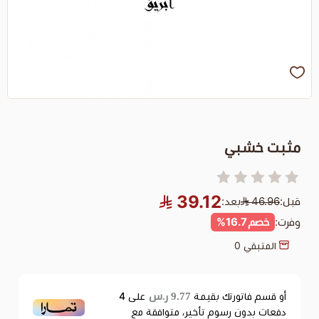
39.12
د:
9.77 ر.س
تك بقيمة
على
4
سوم تأخير، متوافقة مع