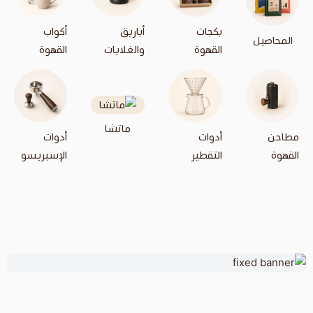
بكجات
أباريق
أكواب
القهوة
والغلايات
القهوة
ماتشا
أدوات
أدوات
التقطير
الإسبريسو