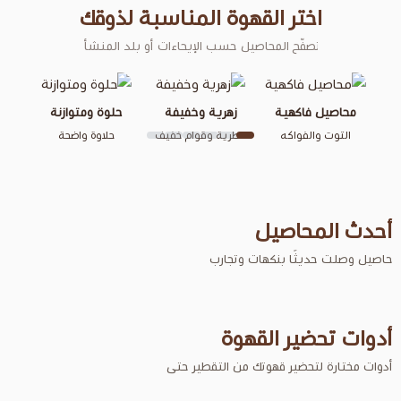
 القهوة المناسبة لذوقك
 المحاصيل حسب الإيحاءات أو بلد المنشأ
كلاسيكية
مح
وشوكولاتية
ية
زهرية وخفيفة
حلوة ومتوازنة
شوكولاتة ومكسرات
كه
عطرية وقوام خفيف
حلاوة واضحة
صيل
بنكهات وتجارب
 القهوة
ر قهوتك من التقطير حتى