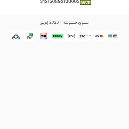
312156892100003
الحقوق محفوظة | 2026
إبريق