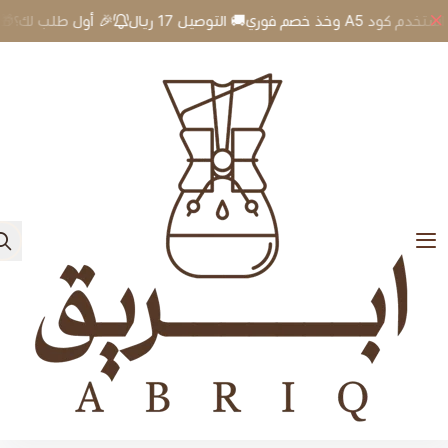
🎉 أول طلب لك؟🎁 استخدم كود A5 وخذ خصم فوري🚚 التوصيل 17 ريال
0